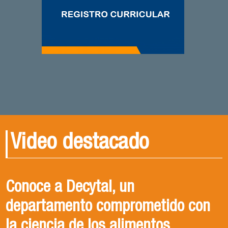
Video destacado
Conoce a Decytal, un
Tecnología en alimentos
Ingeniería de alimentos
departamento comprometido con
la ciencia de los alimentos